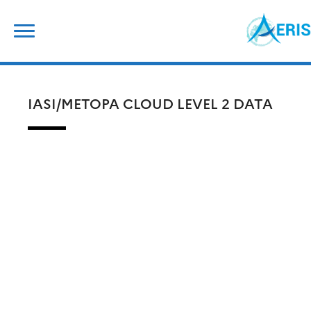
Skip
Search
to
for:
content
IASI/METOPA CLOUD LEVEL 2 DATA