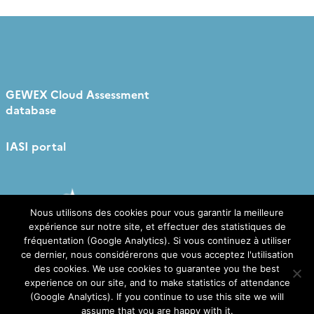
GEWEX Cloud Assessment
database
IASI portal
Nous utilisons des cookies pour vous garantir la meilleure
expérience sur notre site, et effectuer des statistiques de
fréquentation (Google Analytics). Si vous continuez à utiliser
ce dernier, nous considérerons que vous acceptez l'utilisation
des cookies. We use cookies to guarantee you the best
experience on our site, and to make statistics of attendance
© Copyright Aeris 2021 -
SEDOO (Data service
(Google Analytics). If you continue to use this site we will
OMP)
assume that you are happy with it.